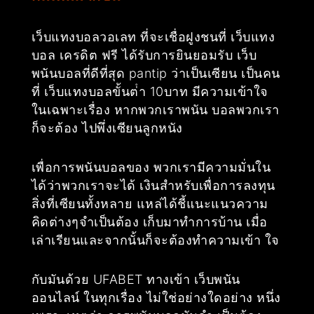
เว็บแทงบอลวอเลท ที่จะเชื่อฝูงชนที่ เว็บแทง
บอล เครดิต ฟรี ได้รับการยินยอมรับ เว็บ
พนันบอลที่ดีที่สุด pantip ว่าเป็นเซียน เป็นคน
ที่ เว็บแทงบอลขั้นต่ํา 10บาท มีความเข้าใจ
ในเฉพาะเรื่อง หากพวกเราพนัน บอลพวกเรา
ก็จะต้อง ไปพึ่งเซียนลูกหนัง
เพื่อการพนันบอลของ พวกเรามีความมั่นใน
ได้ว่าพวกเราจะได้ เงินสำหรับเพื่อการลงทุน
สิ่งที่เซียนทั้งหลาย แหล่ได้ชี้แนะแนวความ
คิดต่างๆจำเป็นต้อง เก็บมาทำการบ้าน เมื่อ
เล่าเรียนและจากนั้นก็จะต้องทำความเข้า ใจ
กับมันด้วย UFABET ทางเข้า เว็บพนัน
ออนไลน์ ในทุกเรื่อง ไม่ใช่อย่างใดอย่าง หนึ่ง