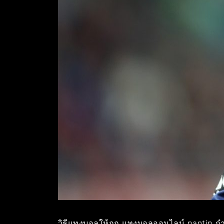
วิธีแทงบอลให้ถูก แทงบอลออนไลน์ pantip กำล