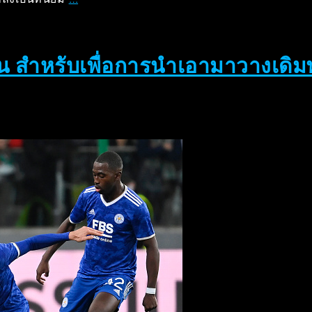
แทง
บอล
ให้
กวัน สำหรับเพื่อการนำเอามาวางเดิม
ถูก
เป็น
ที่
นิยม
อย่าง
มากมาย
แถม
ยัง
แพง
บอล
ดี
เยี่ยม