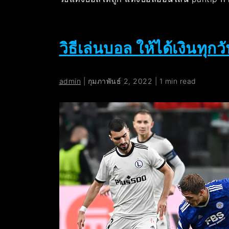
วิธีเล่นบอล ให้ได้เงินทุ
admin
|
กุมภาพันธ์ 2, 2022
|
1 min read