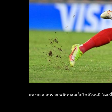
แทงบอล จนรวย พนันบอลเว็บไซต์ไหนดี โดยที