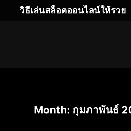
วิธี
วิธีเล่นสล็อตออนไลน์ให้รวย
เล่น
สล็อต
ออนไลน์
ให้
รวย
Month:
กุมภาพันธ์ 