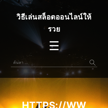
วิธี
วิธีเล่นสล็อตออนไลน์ให้
เล่น
รวย
สล็อต
Menu
☰
ออนไลน์
ค้นหา
ให้
สำหรับ:
รวย
HTTPS://WW