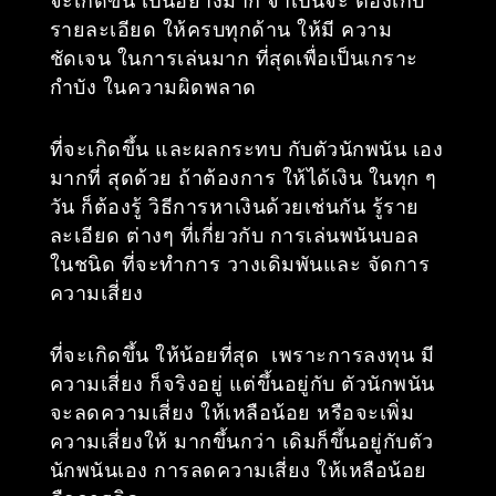
จะเกิดขึ้น เป็นอย่างมาก จำเป็นจะ ต้องเก็บ
รายละเอียด ให้ครบทุกด้าน ให้มี ความ
ชัดเจน ในการเล่นมาก ที่สุดเพื่อเป็นเกราะ
กำบัง ในความผิดพลาด
ที่จะเกิดขึ้น และผลกระทบ กับตัวนักพนัน เอง
มากที่ สุดด้วย ถ้าต้องการ ให้ได้เงิน ในทุก ๆ
วัน ก็ต้องรู้ วิธีการหาเงินด้วยเช่นกัน รู้ราย
ละเอียด ต่างๆ ที่เกี่ยวกับ การเล่นพนันบอล
ในชนิด ที่จะทำการ วางเดิมพันและ จัดการ
ความเสี่ยง
ที่จะเกิดขึ้น ให้น้อยที่สุด เพราะการลงทุน มี
ความเสี่ยง ก็จริงอยู่ แต่ขึ้นอยู่กับ ตัวนักพนัน
จะลดความเสี่ยง ให้เหลือน้อย หรือจะเพิ่ม
ความเสี่ยงให้ มากขึ้นกว่า เดิมก็ขึ้นอยู่กับตัว
นักพนันเอง การลดความเสี่ยง ให้เหลือน้อย