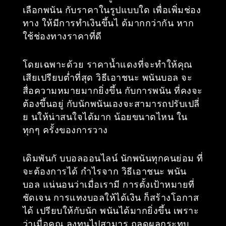
เลือกพนัน กับราคาในรูปแบบใด เพื่อเพิ่มช่อง
ทาง ให้มีการทำเงินขึ้นไ ด้มากกว่ากัน หาก
ใช้ช่องทางราคาที่ดี
โดยเฉพาะด้วย ราคาน้ำแดงที่จะทำให้คุณ
เสียเปรียบต่ำที่สุด วิธีเอาชนะ พนันบอล จะ
สื่อความหมายมากยิ่งขึ้น กับการพนัน ที่คงจะ
ต้องขึ้นอยู่ กับนักพนันเองจะสามารถปรับเปลี่
ย นให้น่าสนใจได้มาก น้อยขนาดไหน ใน
ทุกๆ ครั้งของการวาง
เดิมพันกั บบอลออนไลน์ นักพนันทุกคนย่อม ที่
จะต้องการได้ กำไรจาก วิธีเอาชนะ พนัน
บอล แน่นอนว่าเมื่อเรามี การตั้งเป้าหมายที่
ชัดเจน การแทงบอลให้ได้เงิน ก็สร้างโอกาส
ได้ เปรียบให้กับนัก พนันได้มากยิ่งขึ้น เพราะ
ว่าเมื่อคุณ ลงทุนไปสามาร ถลดผลกระทบ