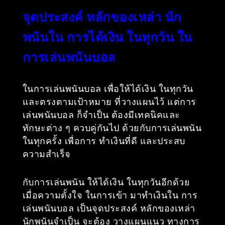
จุดประสงค์ หลักของเหล่า นัก
พนันใน การได้เงิน ในทุกวัน ใน
การเล่นพนันบอล
ในการเล่นพนันบอล เพื่อให้ได้เงิน ในทุกวัน
และตรงตามเป้าหมาย ที่วางแผนไว้ แต่การ
เล่นพนันบอล ก็จำเป็น ต้องมีเทคนิคและ
ทักษะต่าง ๆ ควบคู่กันไป ด้วยกับการเล่นพนัน
ในทุกครั้ง เพื่อการ ทำเงินที่ดี และประสบ
ความสำเร็จ
กับการเล่นพนัน ให้ได้เงิน ในทุกวันอีกด้วย
เมื่อความตั้งใจ ในการเข้า มาทำเงินใน การ
เล่นพนันบอล เป็นจุดประสงค์ หลักของเหล่า
นักพนันจำเป็น จะต้อง วางแผนแนว ทางการ