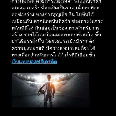
การเดิมพัน ด้วยการเลือกที่จะ พนันกับราคา
เสมอควบครึ่ง ที่จะเปิดเป็นราคาน้ำลบ ที่จะ
ลดช่องว่าง ของการสูญเสียเงิน ไปขึ้นได้
เหมือนกัน หากนักพนันที่คว้า ช่องทางในการ
พนันที่ดีได้ มันย่อมเป็นช่อง ทางสำหรับการ
สร้าง รายได้และก็ลดผลกระทบที่จะเกิด ขึ้น
มาได้มากยิ่งขึ้น โดยเฉพาะเมื่อมีการ ตั้ง
ความมุ่งหมายที่ มีความเหมาะสมก็จะได้
ทางเลือกสำหรับการไ ด้กำไรที่ดีเยี่ยมขึ้น
เว็บแทงบอลฟรีเครดิต