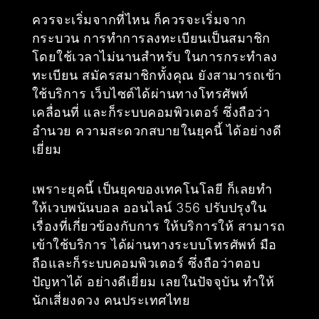
ควรจะเริ่มจากที่ไหน ก็ควรจะเริ่มจาก
กระบวน การทำการลงทะเบียนเป็นสมาชิก
โดยใช้เวลาไม่นานสำหรับ ในการกระทำลง
ทะเบียน สมัครสมาชิกทั้งคุณ ยังสามารถเข้า
ใช้บริการ เว็บไซต์ได้ผ่านทางโทรศัพท์
เคลื่อนที่ และก็ระบบคอมพิวเตอร์ ซึ่งถือว่า
อำนวย ความสะดวกสบายในยุคนี้ ได้อย่างดี
เยี่ยม
เพราะยุคนี้ เป็นยุคของเทคโนโลยี ก็เลยทำ
ให้เวบพนันบอล ออนไลน์ 356 ปรับปรุงใน
เรื่องที่เกี่ยวข้องกับการ ให้บริการให้ สามารถ
เข้าใช้บริการ ได้ผ่านทางระบบโทรศัพท์ มือ
ถือและก็ระบบคอมพิวเตอร์ ซึ่งถือว่าตอบ
ปัญหาได้ อย่างดีเยี่ยม เลยในปัจจุบัน ทำให้
นักเสี่ยงดวง คนประเทศไทย