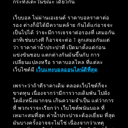
กระทั่งเตะในขณะ เดียวกัน
เว็บบอล ไม่ผ่านเอเยนต์ ราคาบอลราคาต่อ
รอง ต่างก็มิได้มีความคล้าย กันได้แก่อาจจะ
เป็นไปได้ ว่าจะมีการเจรจาต่อรองที่ เสมอกัน
อาทิเช่นบางที ก็อาจจะต่อ 1 ลูกเสมอกันแต่
ว่า ราคาค่าน้ำประปาที่ เปิดมาตั้งแต่ก่อน
แข่งขันชอบ แตกต่างกันมันขึ้นกับ การ
เปลี่ยนแปลงหรือ ราคาบอลไหล ที่แต่ละ
เว็บไซต์มี
เว็บแทงบอลออนไลน์ดีที่สุด
เพราะว่าถ้าตีราคาเดิม ตลอดเว็บไซต์ก็จะ
ขาดทุน เนื่องจากว่ามีการวางเดิมพัน ไปฝั่ง
ใดฝั่งหนึ่งมากจน เกินความจำเป็น แต่ว่าการ
ที่ พวกเราจะเรียกว่า เว็บไซต์พนันบอล ที่
เหมาะสมที่สุด ค่าน้ำประปาจะต้องเยี่ยม ที่สุด
มันบางครั้งอาจจะไม่ใช่ เนื่องจากว่าเหตุ