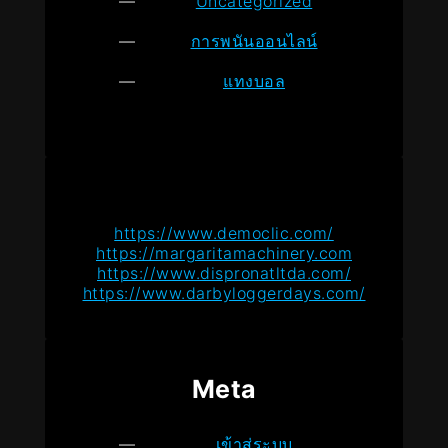
Uncategorized
การพนันออนไลน์
แทงบอล
https://www.democlic.com/
https://margaritamachinery.com
https://www.dispronatltda.com/
https://www.darbyloggerdays.com/
Meta
เข้าสู่ระบบ