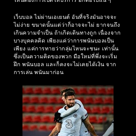
เว็บบอล ไม่ผ่านเอเยนต์ อันที่จริงมันอาจจะ
ไม่ง่าย ขนาดนั้นแต่ว่าก็อาจจะไม่ ยากจนถึง
เกินความจำเป็น ถ้าเกิดเดินทางถูก เนื่องจาก
บางบุคคลคิด เพียงแค่ว่าการพนันบอลเป็น
เพียง แค่การทายว่ากลุ่มไหนจะชนะ เท่านั้น
ซึ่งเป็นความคิดของพวก มือใหม่ที่พึ่งจะเริ่ม
ฝึก พนันบอล และก็คงจะไม่เคยได้เงิน จาก
การเล่น พนันมาก่อน