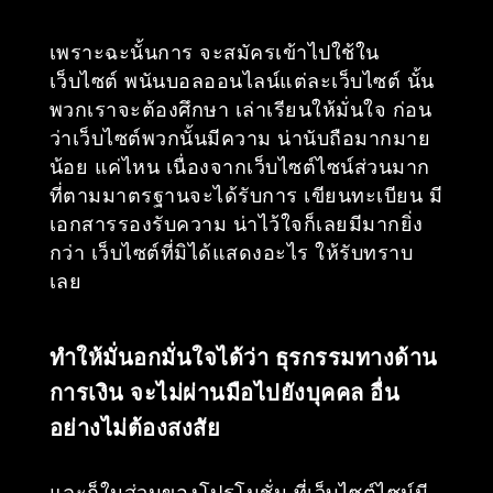
เพราะฉะนั้นการ จะสมัครเข้าไปใช้ใน
เว็บไซต์ พนันบอลออนไลน์แต่ละเว็บไซต์ นั้น
พวกเราจะต้องศึกษา เล่าเรียนให้มั่นใจ ก่อน
ว่าเว็บไซต์พวกนั้นมีความ น่านับถือมากมาย
น้อย แค่ไหน เนื่องจากเว็บไซต์ไซน์ส่วนมาก
ที่ตามมาตรฐานจะได้รับการ เขียนทะเบียน มี
เอกสารรองรับความ น่าไว้ใจก็เลยมีมากยิ่ง
กว่า เว็บไซต์ที่มิได้แสดงอะไร ให้รับทราบ
เลย
ทำให้มั่นอกมั่นใจได้ว่า ธุรกรรมทางด้าน
การเงิน จะไม่ผ่านมือไปยังบุคคล อื่น
อย่างไม่ต้องสงสัย
และก็ในส่วนของโปรโมชั่น ที่เว็บไซต์ไซน์มี