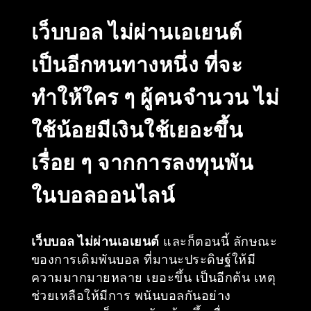
เว็บบอล ไม่ผ่านเอเยนต์
เป็นอีกหนทางหนึ่ง ที่จะ
ทำให้ใคร ๆ ผู้คนจำนวน ไม่
ใช้น้อยมีเงินใช้เยอะขึ้น
เรื่อย ๆ จากการลงทุนพัน
ในบอลออนไลน์
เว็บบอล ไม่ผ่านเอเยนต์
และก็ตอนนี้ ลักษณะ
ของการเดิมพันบอล ที่มานะประดิษฐ์ให้มี
ความมากมายหลาย เยอะขึ้น เป็นอีกต้น เหตุ
ช่วยเหลือให้มีการ พนันบอลกันอย่าง