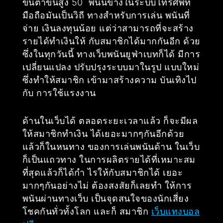
ขั้นต่ำขั้นสูง 50 พนันข้างในระบบโทรศัพท์
มือถือมันเป็นวิถี ทางสำหรับการเล่น พนันที่
จ่าย เงินลงทุนน้อย แต่ว่าสามารถที่จะสร้าง
รายได้ทำเงินให้ กับสมาชิกได้มากกันอีก ด้วย
ซึ่งในทุกวันนี้ ทางเว็บพนันยูฟ่าเบทก็ได้ มีการ
เปลี่ยนแปลง ปรับปรุงระบบมาในรูป แบบใหม่
ซึ่งทำให้สมาชิก เข้ามาสร้างความ บันเทิงไป
กับ การใช้แรงงาน
ด้านในเว็บได้ ตลอดระยะเวลาแล้ว ก็จะมีผล
ให้สมาชิกทำเงิน ได้เยอะมากๆกันอีกด้วย
แล้วก็ในหนทาง ของการเล่นพนันด้าน ในเว็บ
ก็เป็นแถวทาง ในการผลิตรายได้ที่เหมาะสม
ที่สุดแล้วก็ได้กำ ไรให้กับสมาชิกได้ เยอะ
มากๆกันอย่างไม่ ต้องสงสัยก็เลยทำ ให้การ
พนันผ่านทางเว็บ เป็นจุดสนใจของนักเสี่ยง
โชคกันทั่วทั้งโลก และก็ สมาชิก
เว็บแทงบอล