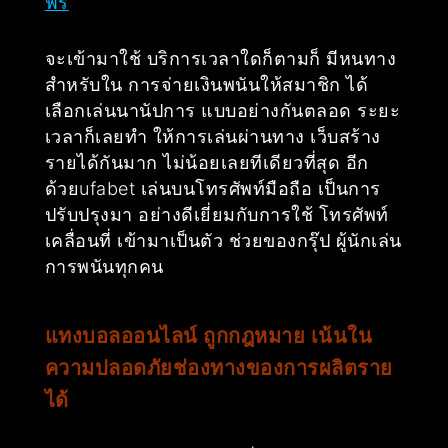
ฟรี
จะเข้ามาใช้ บริการเวลาใดก็ตามก็ มีหนทาง
สำหรับใน การจ่ายเงินพนันให้สมาชิก ได้
เลือกเล่นนานัปการ แบบอย่างกันตลอด ระยะ
เวลาก็เลยทำ ให้การเล่นผ่านทาง เว็บสร้าง
รายได้กันมาก ไม่น้อยเลยทีเดียวที่สุด อีก
ด้วยufabet เล่นบนโทรศัพท์มือถือ เป็นการ
ปรับปรุงมา อย่างดีเยี่ยมกับการใช้ โทรศัพท์
เคลื่อนที่ เข้ามาเป็นตัว ช่วยของกรุ๊ป ผู้นักเล่น
การพนันทุกคน
แทงบอลออนไลน์ ถูกกฎหมาย เน้นใน
ความปลอดภัยช่องทางของการผลิตราย
ได้