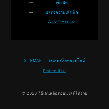
เข้าฟีด
แสดงความเห็นฟีด
WordPress.org
SITEMAP
วิธีเล่นสล็อตออนไลน์
Embed iList
© 2026 วิธีเล่นสล็อตออนไลน์ให้รวย