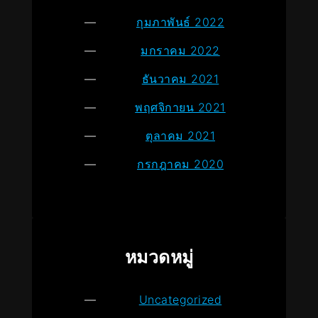
กุมภาพันธ์ 2022
มกราคม 2022
ธันวาคม 2021
พฤศจิกายน 2021
ตุลาคม 2021
กรกฎาคม 2020
หมวดหมู่
Uncategorized