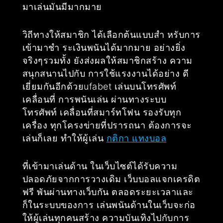
มาเล่นมันมีมากมาย
วิถีทางให้สมาชิก ได้เลือกต้นแบบสำ หรับการ
เข้ามาชำ ระเงินพนันได้มากมาย อย่างยิ่ง
จริงๆรวมทั้ง ยังส่งผลให้สมาชิกสร้าง ความ
สนุกสนานไปกับ การใช้แรงงานได้อย่าง ดี
เยี่ยมกันอีกด้วยufabet เล่นบนโทรศัพท์
เคลื่อนที่ การพนันเล่น ผ่านทางระบบ
โทรศัพท์ เคลื่อนที่สมาร์ทโฟน รองรับทุก
เครื่อง ทุกโครงข่ายที่ปรารถนา ต้องการจะ
เล่นก็เลย ทำให้ผู้เล่น
กติกา แทงบอล
ที่เข้ามาเล่นด้าน ในเว็บไซต์ได้รับความ
ปลอดภัยจากการวางเดิม เว็บบอลแจกเครดิต
ฟรี พันผ่านทางเว็บกัน ตลอดระยะเวลาและ
ก็ในระบบของการ เล่นพนันด้านในเว็บจะก่อ
ให้ผู้เล่นทุกคนสร้าง ความบันเทิงไปกับการ