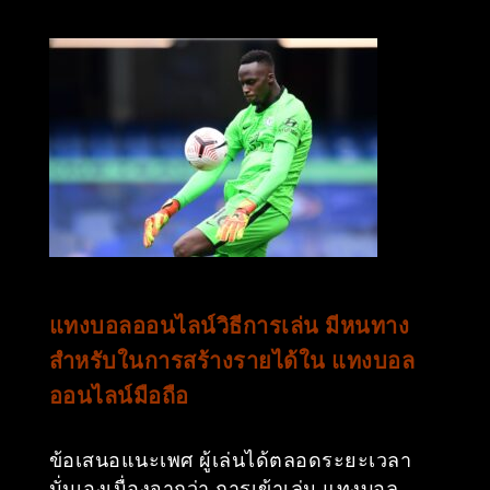
แทงบอลออนไลน์วิธีการเล่น มีหนทาง
สำหรับในการสร้างรายได้ใน แทงบอล
ออนไลน์มือถือ
ข้อเสนอแนะเพศ ผู้เล่นได้ตลอดระยะเวลา
นั่นเองเนื่องจากว่า การเข้าเล่น แทงบอล