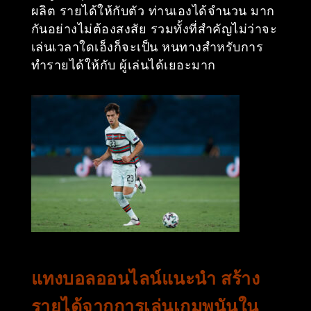
ผลิต รายได้ให้กับตัว ท่านเองได้จำนวน มาก
กันอย่างไม่ต้องสงสัย รวมทั้งที่สำคัญไม่ว่าจะ
เล่นเวลาใดเอ็งก็จะเป็น หนทางสำหรับการ
ทำรายได้ให้กับ ผู้เล่นได้เยอะมาก
แทงบอลออนไลน์แนะนำ สร้าง
รายได้จากการเล่นเกมพนันใน