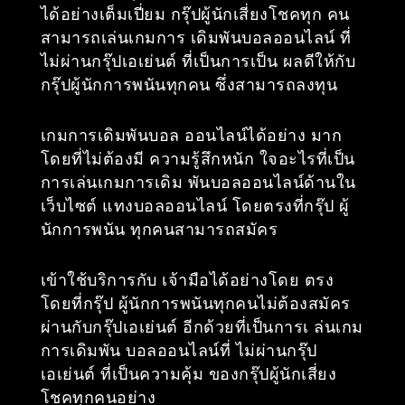
ได้อย่างเต็มเปี่ยม กรุ๊ปผู้นักเสี่ยงโชคทุก คน
สามารถเล่นเกมการ เดิมพันบอลออนไลน์ ที่
ไม่ผ่านกรุ๊ปเอเย่นต์ ที่เป็นการเป็น ผลดีให้กับ
กรุ๊ปผู้นักการพนันทุกคน ซึ่งสามารถลงทุน
เกมการเดิมพันบอล ออนไลน์ได้อย่าง มาก
โดยที่ไม่ต้องมี ความรู้สึกหนัก ใจอะไรที่เป็น
การเล่นเกมการเดิม พันบอลออนไลน์ด้านใน
เว็บไซต์ แทงบอลออนไลน์ โดยตรงที่กรุ๊ป ผู้
นักการพนัน ทุกคนสามารถสมัคร
เข้าใช้บริการกับ เจ้ามือได้อย่างโดย ตรง
โดยที่กรุ๊ป ผู้นักการพนันทุกคนไม่ต้องสมัคร
ผ่านกับกรุ๊ปเอเย่นต์ อีกด้วยที่เป็นการเ ล่นเกม
การเดิมพัน บอลออนไลน์ที่ ไม่ผ่านกรุ๊ป
เอเย่นต์ ที่เป็นความคุ้ม ของกรุ๊ปผู้นักเสี่ยง
โชคทุกคนอย่าง