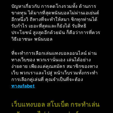
ปัญหาเกี่ยวกับ การคดโกงรวมทั้ง ด้านการ
ขาดทุน ได้มากที่สุดพนันบอลไม่ผ่านเอเย่นต์
อีกหนึ่งวิ ถีทางที่จะทำให้สมา ชิกทุกท่านได้
รับกำไร เยอะที่สุดและก็ยังได้ รับสิทธิ
ประโยชน์ สูงสุดอีกด้วยมัน ก็คือว่าการที่ควร
วิธีเอาชนะ พนันบอล
ที่จะทำการเลือกเล่นแทงบอลออนไลน์ ผ่าน
ทางเว็บของ พวกเรานั่นเอง เล่นได้อย่าง
ง่ายดาย เพียงแค่คุณสมัคร สมาชิกของทาง
เว็บ พวกเราและไปสู่ หน้าเว็บรวมทั้งกระทำ
การเลือกคู่เล่นที่ คุณจำเป็นที่จะต้อง
ทางufabet
เว็บแทงบอล สโบเบ็ต กระทำเล่น