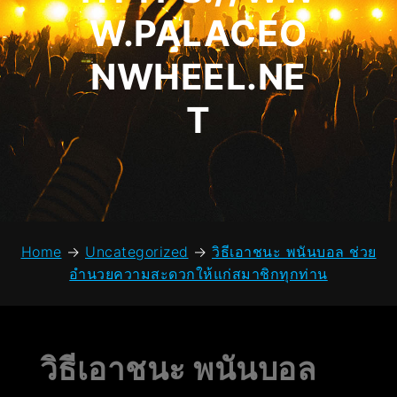
W.PALACEO
NWHEEL.NE
T
Home
→
Uncategorized
→
วิธีเอาชนะ พนันบอล ช่วย
อำนวยความสะดวกให้แก่สมาชิกทุกท่าน
วิธีเอาชนะ พนันบอล