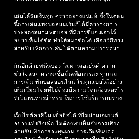
เล่นได้รับเงินทุก คราวอย่างแน่แท้ ซึ่งในตอน
นี้การเล่นแทงบอลบนเว็บก็ได้มีตารางกา ร
ประลองสนามฟุตบอล ที่มีการชี้แจงเอาไว้
อย่างเห็นได้ชัด ทำให้สมาชิกได้ เลือกวิถีทาง
สำหรับ เพื่อการเล่น ได้ตามความปรารถนา
กันอีกด้วยพนันบอล ไม่ผ่านเอเย่นต์ ความ
มั่นใจและ ความเชื่อมั่นเพื่อการลง ทุนเกม
การเดิม พันบอลออนไลน์ ในทุกแบบได้อย่าง
เต็มเปี่ยมโดยที่ไม่ต้องมีความวิตกกังวลอะไร
ที่เป็นหนทางสำหรับ ในการใช้บริการกับทาง
เว็บไซต์คาสิโน เชื่อถือได้ ที่ไม่ผ่านเอเย่นต์
อย่างแท้จริงเพื่อ ไม่ต้องพบเห็นกับการเสี่ยง
สำหรับเพื่อการลงทุนเกม การเดิมพันบอล