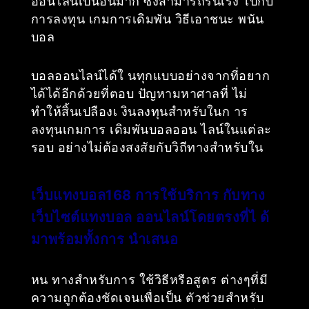
ออนไลน์เป็นอันมาก ซึ่งสามารถรื้นเริง ไปกับ
การลงทุน เกมการเดิมพัน วิธีเอาชนะ พนัน
บอล
บอลออนไลน์ได้ใ นทุกแบบอย่างจากที่อยาก
ได้ได้อีกด้วยที่ตอบ ปัญหามหาศาลที่ ไม่
ทำให้สิ้นเปลืองเ งินลงทุนสำหรับในก าร
ลงทุนเกมการ เดิมพันบอลออน ไลน์ในแต่ละ
รอบ อย่างไม่ต้องสงสัยกับวิถีทางสำหรับใน
เว็บแทงบอล168 การใช้บริการ กับทาง
เว็บไซต์แทงบอล ออนไลน์โดยตรงที่ไ ด้
มาพร้อมทั้งการ นำเสนอ
หน ทางสำหรับการ ใช้วิธีหรือสูตร ต่างๆที่มี
ความถูกต้องชัดเจนเพื่อเป็น ตัวช่วยสำหรับ