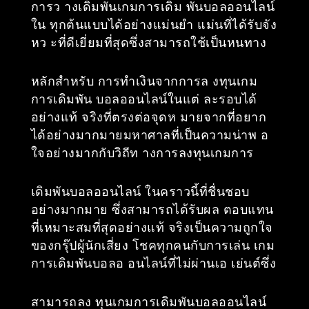
การว างเดิมพันเกมการเดิม พันบอลออนไลน์
ใน ทุกต้นแบบได้อย่างแม่นยำ แม่นที่ได้รับจัง
หว ะที่ดีเยี่ยมที่สุดซึ่งสามารถใช้เป็นหนทาง
หลักสำหรับ การทำเงินจากการล งทุนเกม
การเดิมพัน บอลออนไลน์ในแต่ ละรอบได้
อย่างแท้ จริงที่ตรงต่อจุดห มายจากที่อยาก
ได้อย่างมากมายมหาศาลที่เป็นความน่าพ อ
ใจอย่างมากกับวิถีท างการลงทุนเกมการ
เดิมพันบอลออนไลน์ ในคราวนี้ที่ชื่นชอบ
อย่างมากมาย ซึ่งสามารถได้รับผล ตอบแทน
ที่เหมาะสมที่สุดอย่างแท้ จริงเป็นความถูกใจ
ของกรุ๊ปผู้นักเสี่ยง โชคทุกคนกับการเล่น เกม
การเดิมพันบอลอ อนไลน์ที่ไม่ผ่านเอ เย่นต์ซึ่ง
สามารถลง ทุนเกมการเดิมพันบอลออนไลน์