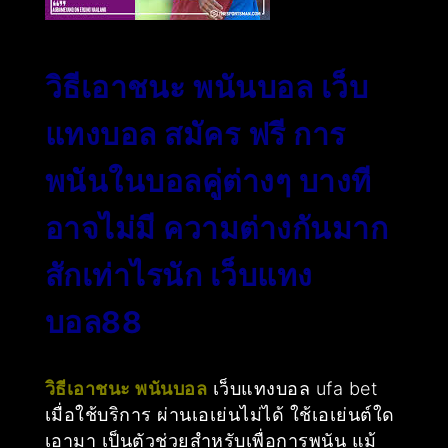
วิธีเอาชนะ พนันบอล เว็บ
แทงบอล สมัคร ฟรี การ
พนันในบอลคู่ต่างๆ บางที
อาจไม่มี ความต่างกันมาก
สักเท่าไรนัก เว็บแทง
บอล88
วิธีเอาชนะ พนันบอล
เว็บแทงบอล ufa bet
เมื่อใช้บริการ ผ่านเอเย่นไม่ได้ ใช้เอเย่นต์ใด
เอามา เป็นตัวช่วยสำหรับเพื่อการพนัน แม้