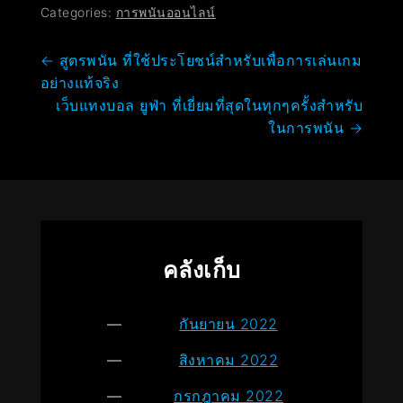
Categories:
การพนันออนไลน์
←
สูตรพนัน ที่ใช้ประโยชน์สำหรับเพื่อการเล่นเกม
เมนู
อย่างแท้จริง
นำทาง
เว็บแทงบอล ยูฟ่า ที่เยี่ยมที่สุดในทุกๆครั้งสำหรับ
ในการพนัน
→
เรื่อง
คลังเก็บ
กันยายน 2022
สิงหาคม 2022
กรกฎาคม 2022