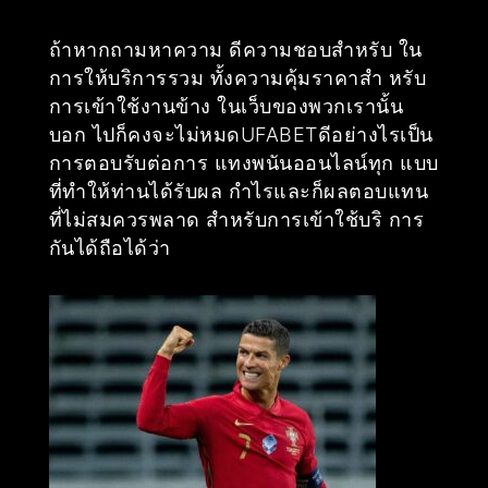
ถ้าหากถามหาความ ดีความชอบสำหรับ ใน
การให้บริการรวม ทั้งความคุ้มราคาสำ หรับ
การเข้าใช้งานข้าง ในเว็บของพวกเรานั้น
บอก ไปก็คงจะไม่หมดUFABETดีอย่างไรเป็น
การตอบรับต่อการ แทงพนันออนไลน์ทุก แบบ
ที่ทำให้ท่านได้รับผล กำไรและก็ผลตอบแทน
ที่ไม่สมควรพลาด สำหรับการเข้าใช้บริ การ
กันได้ถือได้ว่า