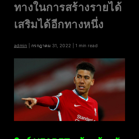
ทางในการสร้างรายได้
เสริมได้อีกทางหนึ่ง
admin
|
กรกฎาคม 31, 2022
|
1 min read