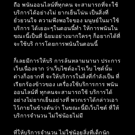
ถือ พนันออนไลน์ที่ทุกคน จะสามารถที่จะใช้
บริการได้อย่างไม่ ยากเย็นโน่น เป็นสิ่งที่
ยั่วยวนใจ ความพึงพอใจของ มนุษย์ในมาใช้
บริการ ได้เยอะๆในตอนนี้ทำ ให้การพนันใน
ขณะนี้เป็นที่ นิยมอย่างมากใครๆ ก็อยากได้ที่
จะใช้บริ การโดยการพนันในตอนนี้
ก็เลยมีการให้บริ การล้นหลามนานา ประการ
เว็บเนื่องจาก ว่าเว็บไซต์อะไรเว็บ ไซต์นั้น
ต่างก็อยากที่ จะให้บริการในสิ่งที่กำลังเป็น ที่
เรียกร้องข้าวของ เครื่องใช้บริการการ พนัน
ออนไลน์ที่ ทุกคนจะสามารถใช้ บริการได้
อย่างไม่ยากเย็นอย่างที่ พวกเราได้กล่าวเอา
ไว้ภายในข้างต้นว่า ในขณะนี้มีเว็บไซต์ ที่ให้
บริการจำนวน ไม่ใช่น้อยไม่มี
ที่ให้บริการจำนวน ไม่ใช่น้อยสิ่งที่เด็กนัก