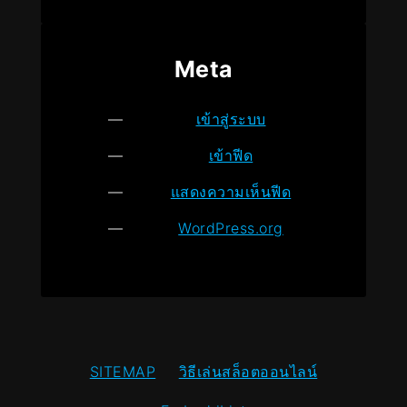
Meta
เข้าสู่ระบบ
เข้าฟีด
แสดงความเห็นฟีด
WordPress.org
SITEMAP
วิธีเล่นสล็อตออนไลน์