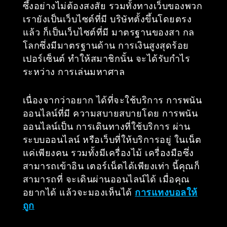
ซึ้งอย่างไม่ต้องสงสัย รวมทั้งทางเว็บของพวก
เรายังเป็นเว็บไซต์ที่มี บริษัทตั้งขึ้นโดยตรง
แล้ว ก็เป็นเว็บไซต์ที่มี มาตรฐานของสา กล
โลกซึ่งมีมาตรฐานด้าน การเงินสูงสุดร้อย
เปอร์เซ็นต์ ทำให้สมาชิกนั้น จะได้รับกำไร
ระหว่าง การเล่นมหาศาล
เนื่องจากว่าอยาก ได้ที่จะใช้บริการ การพนัน
ออนไลน์ที่มี ความสบายสบายโดย การพนัน
ออนไลน์เป็น การเดินทางที่ใช้บริการ ผ่าน
ระบบออนไลน์ หรือเว็บที่ให้บริการอยู่ ในเน็ต
แค่เพียงคน รวมทั้งมีเครื่องไม้ เครื่องมือซึ่ง
สามารถเข้าอิน เตอร์เน็ตได้เพียงเท่า นี้คุณก็
สามารถที่ จะเดินผ่านออนไลน์ได้ เมื่อคุณ
อยากได้ แล้วจะมองเห็นได้
การแทงบอลให้
ถูก