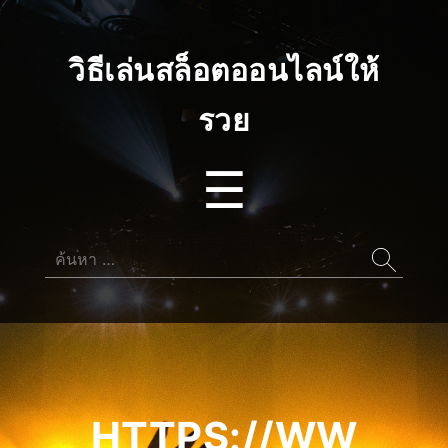
วิธี
วิธีเล่นสล็อตออนไลน์ให้
เล่น
รวย
สล็อต
Menu
☰
ออนไลน์
ค้นหา
ให้
สำหรับ:
รวย
HTTPS://WW